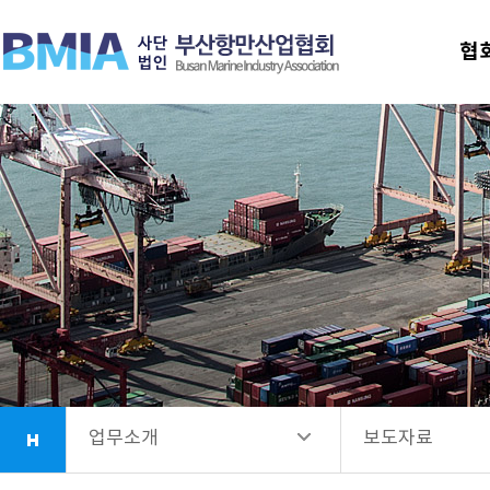
협회안내
추진 업무
협
업무소개
협회가입 안내
항만시설소개
보도자료
회원사안내
법령정보
소식정보
업무소개
보도자료