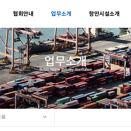
업무
협회안내
업무소개
항만시설소개
입 안내
자료
정보
업무소개
Busan Marine Industry Association
자료