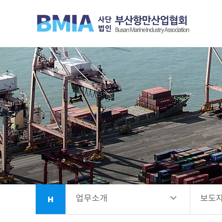
협회안내
추진 
업무소개
협회가
항만시설소개
보도
회원사안내
법령
소식정보
업무소개
보도