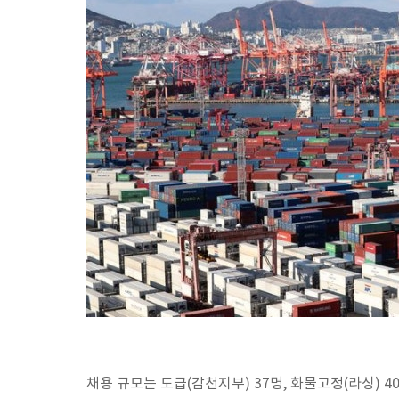
채용 규모는 도급(감천지부) 37명, 화물고정(라싱)