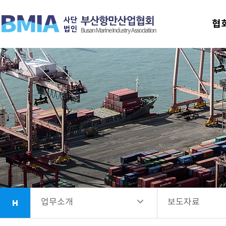
협회안내
추진 업무
협
업무소개
협회가입 안내
항만시설소개
보도자료
회원사안내
법령정보
소식정보
업무소개
보도자료