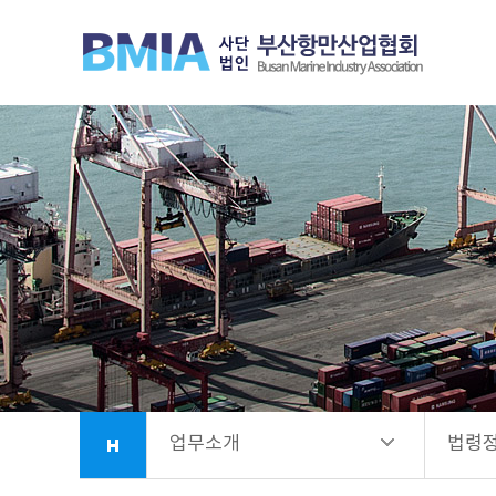
협회안내
추진 
업무소개
협회가
항만시설소개
보도
회원사안내
법령
소식정보
업무소개
법령