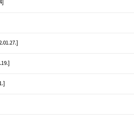
4]
1.27.]
9.]
.]