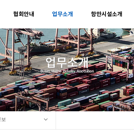
업무
협회안내
업무소개
항만시설소개
입 안내
자료
정보
업무소개
Busan Marine Industry Association
정보