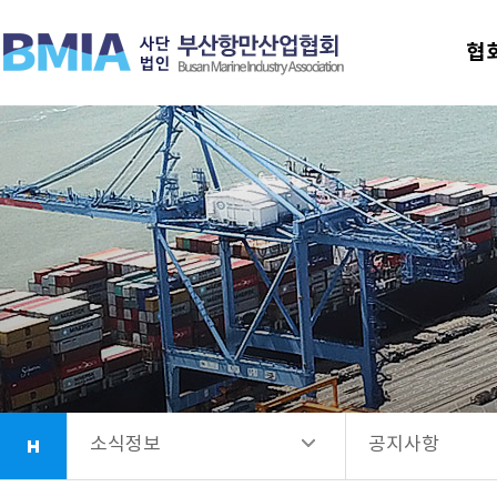
협회안내
공지사항
협
업무소개
선발공고
항만시설소개
회원사안내
소식정보
소식정보
공지사항