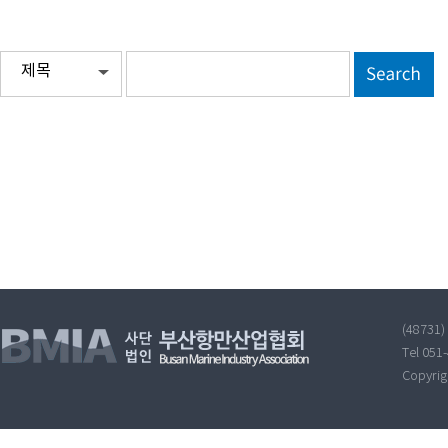
제목
(48731
Tel 051
Copyri