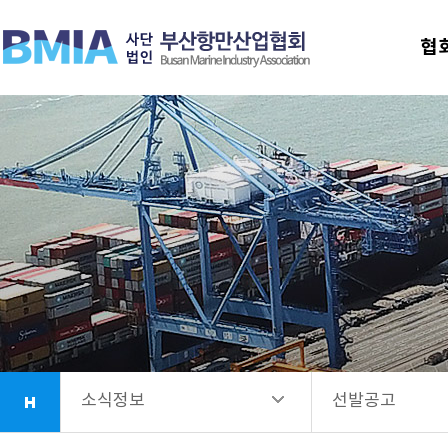
협회안내
공지사항
협
업무소개
선발공고
항만시설소개
회원사안내
소식정보
소식정보
선발공고