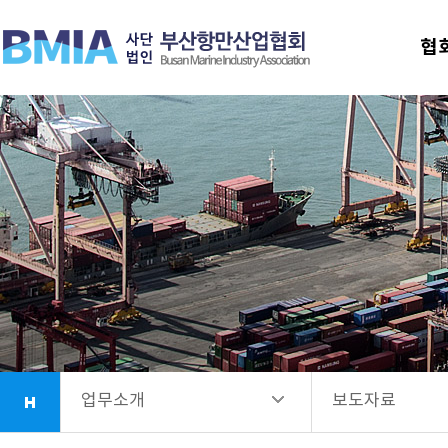
협회안내
추진 업무
협
업무소개
협회가입 안내
항만시설소개
보도자료
회원사안내
법령정보
소식정보
업무소개
보도자료