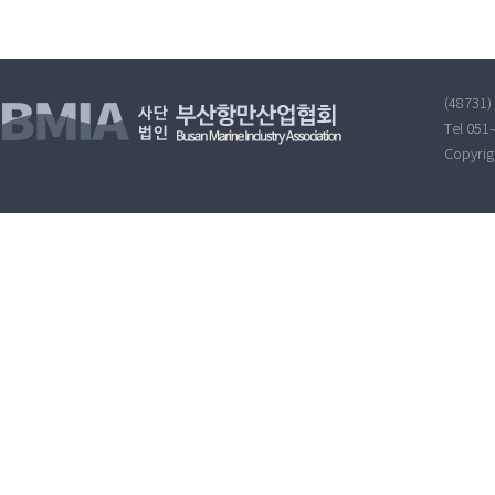
(48731
Tel 051
Copyri