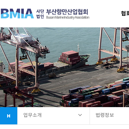
협회안내
추진 업무
협
업무소개
협회가입 안내
항만시설소개
보도자료
회원사안내
법령정보
소식정보
업무소개
법령정보