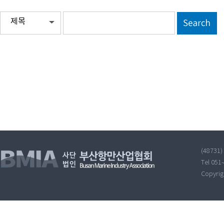
제목
(48731
Tel 051
Copyri