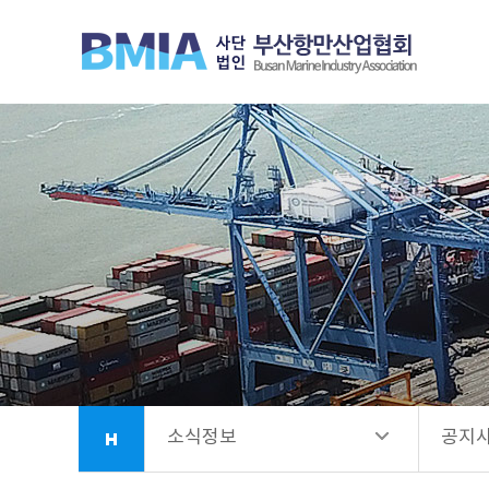
협회안내
공지
업무소개
선발
항만시설소개
회원사안내
소식정보
소식정보
공지