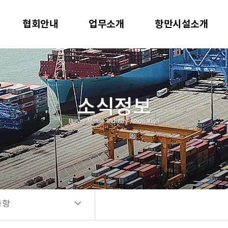
사항
협회안내
업무소개
항만시설소개
공고
소식정보
Busan Marine Industry Association
사항