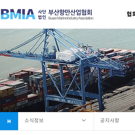
협회안내
공지사항
협
업무소개
선발공고
항만시설소개
회원사안내
소식정보
소식정보
공지사항